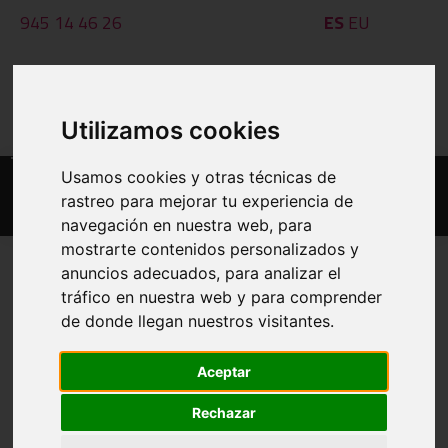
945 14 46 26
ES
EU
federacion@basketaraba.com
Utilizamos cookies
Al - Ot: 09:00 - 14:00
Usamos cookies y otras técnicas de
rastreo para mejorar tu experiencia de
navegación en nuestra web, para
mostrarte contenidos personalizados y
anuncios adecuados, para analizar el
tráfico en nuestra web y para comprender
INPRIMATU
de donde llegan nuestros visitantes.
CLASIFICACIONES A 06 DE AUG DE
2026
Aceptar
Rechazar
BESTE TALDE BAT IKUSI