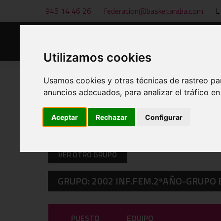
945 14 46 26
federacion@basketaraba.com
L
Inicio
Noticias
Utilizamos cookies
Usamos cookies y otras técnicas de rastreo pa
anuncios adecuados, para analizar el tráfico e
Aceptar
Rechazar
Configurar
CLASIFICACIONES A 08 DE AUG
VER OTRO GRUPO
GRUPO: 2002 INF.FEM.2ºAÑO-GRUPO 
PUESTO
EQUIPO