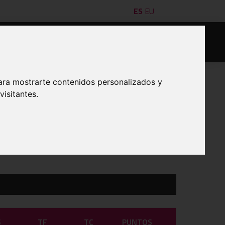
ES
EU
es/as
Jugadores/as
Acta digital
Denuncias
ara mostrarte contenidos personalizados y
isitantes.
IMPRIMIR
S
TF
TC
PUNTOS