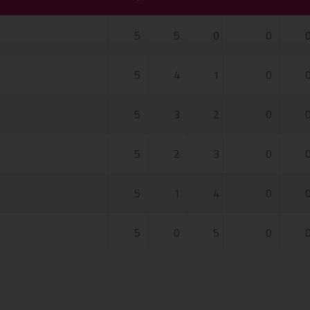
5
5
0
0
5
4
1
0
5
3
2
0
5
2
3
0
5
1
4
0
5
0
5
0