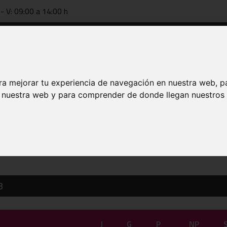
 - V: 09:00 a 14:00 h
Documentación
Tecnificación
FAB online
Entrenador
ra mejorar tu experiencia de navegación en nuestra web, p
n nuestra web y para comprender de donde llegan nuestros v
 DE 2026
B
J
G
P
NP