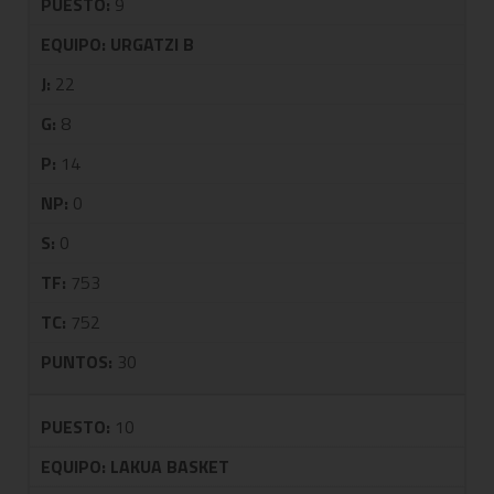
PUESTO:
9
EQUIPO:
URGATZI B
J:
22
G:
8
P:
14
NP:
0
S:
0
TF:
753
TC:
752
PUNTOS:
30
PUESTO:
10
EQUIPO:
LAKUA BASKET