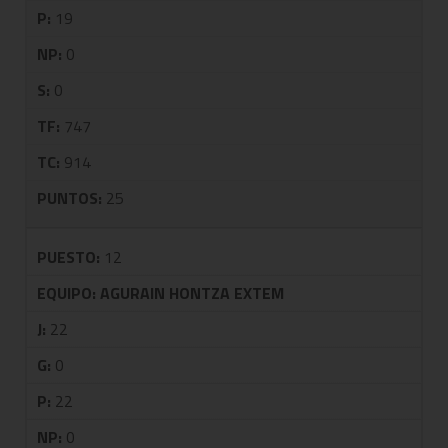
P:
19
NP:
0
S:
0
TF:
747
TC:
914
PUNTOS:
25
PUESTO:
12
EQUIPO:
AGURAIN HONTZA EXTEM
J:
22
G:
0
P:
22
NP:
0