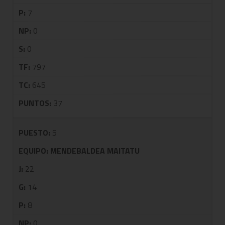
P:
7
NP:
0
S:
0
TF:
797
TC:
645
PUNTOS:
37
PUESTO:
5
EQUIPO:
MENDEBALDEA MAITATU
J:
22
G:
14
P:
8
NP:
0