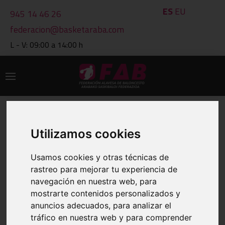
ES
EU
945 14 46 26
federacion@basketaraba.com
L - V: 09:00 a 14:00 h
Utilizamos cookies
IMPRIMIR
CLASIFICACIONES A 07 DE AUG DE
2026
Usamos cookies y otras técnicas de
rastreo para mejorar tu experiencia de
navegación en nuestra web, para
VER OTRO GRUPO
mostrarte contenidos personalizados y
anuncios adecuados, para analizar el
tráfico en nuestra web y para comprender
GRUPO: 1901 CAD.FEM.ESC.-GRUPO A