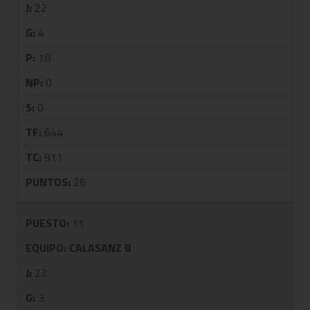
J:
22
G:
4
P:
18
NP:
0
S:
0
TF:
644
TC:
911
PUNTOS:
26
PUESTO:
11
EQUIPO:
CALASANZ B
J:
22
G:
3