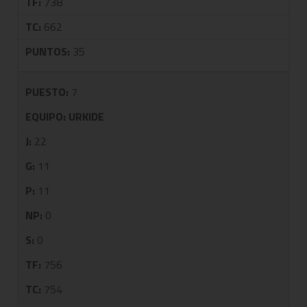
TF:
738
TC:
662
PUNTOS:
35
PUESTO:
7
EQUIPO:
URKIDE
J:
22
G:
11
P:
11
NP:
0
S:
0
TF:
756
TC:
754