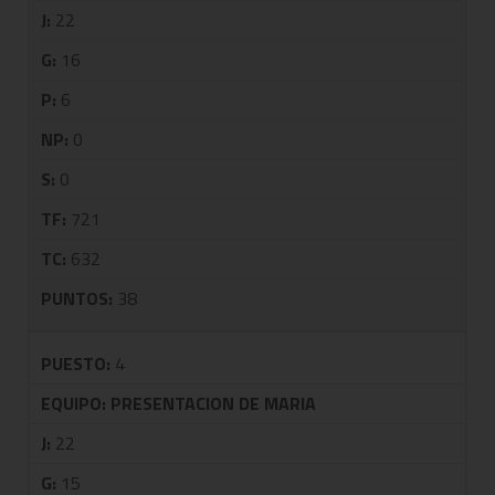
J:
22
G:
16
P:
6
NP:
0
S:
0
TF:
721
TC:
632
PUNTOS:
38
PUESTO:
4
EQUIPO:
PRESENTACION DE MARIA
J:
22
G:
15