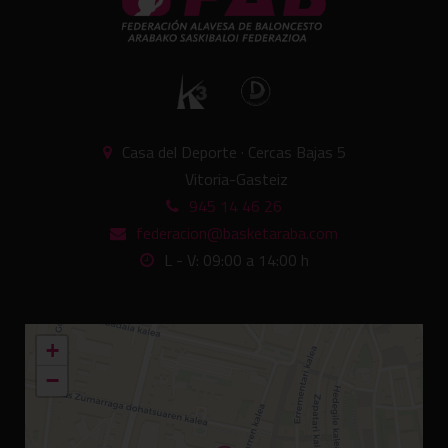
Casa del Deporte · Cercas Bajas 5
Vitoria-Gasteiz
945 14 46 26
federacion@basketaraba.com
L - V: 09:00 a 14:00 h
+
−