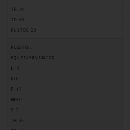
TF:
70
TC:
88
PUNTOS:
23
PUESTO:
7
EQUIPO:
SAN VIATOR
J:
16
G:
6
P:
10
NP:
0
S:
0
TF:
36