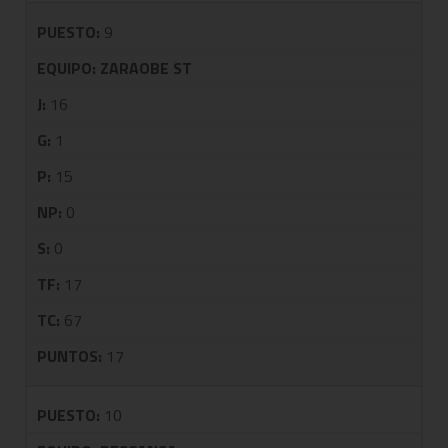
PUESTO:
9
EQUIPO:
ZARAOBE ST
J:
16
G:
1
P:
15
NP:
0
S:
0
TF:
17
TC:
67
PUNTOS:
17
PUESTO:
10