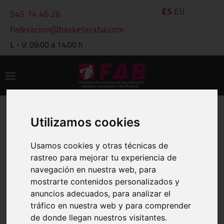
ES
EU
945 14 46 26
federacion@basketaraba.com
L - V: 09:00 a 14:00 h
Utilizamos cookies
IMPRIMIR
CLASIFICACIONES A 09 DE AUG DE
Usamos cookies y otras técnicas de
2026
rastreo para mejorar tu experiencia de
navegación en nuestra web, para
mostrarte contenidos personalizados y
VER OTRO GRUPO
anuncios adecuados, para analizar el
tráfico en nuestra web y para comprender
de donde llegan nuestros visitantes.
GRUPO: 1801 ALEVIN MASCULINA 1ºAÑO