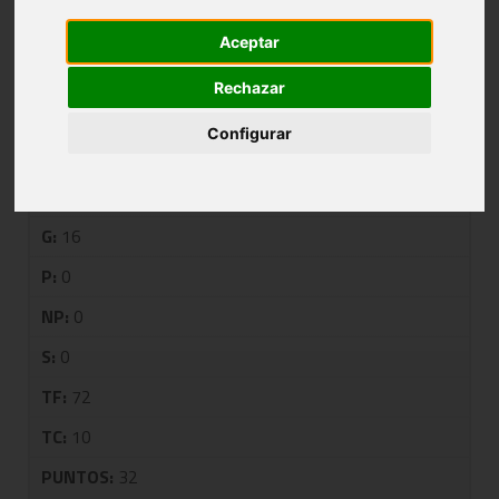
4X4-GRUPO UNICO
Aceptar
Rechazar
PUESTO:
1
Configurar
EQUIPO:
SAN PRUDENCIO C
J:
16
G:
16
P:
0
NP:
0
S:
0
TF:
72
TC:
10
PUNTOS:
32