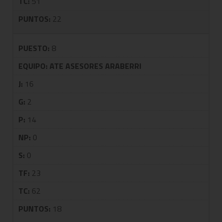
TC:
51
PUNTOS:
22
PUESTO:
8
EQUIPO:
ATE ASESORES ARABERRI
J:
16
G:
2
P:
14
NP:
0
S:
0
TF:
23
TC:
62
PUNTOS:
18