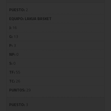
PUESTO:
2
EQUIPO:
LAKUA BASKET
J:
16
G:
13
P:
3
NP:
0
S:
0
TF:
55
TC:
26
PUNTOS:
29
PUESTO:
3