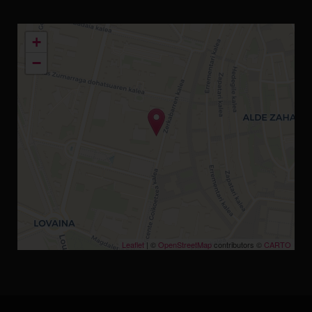
+
−
Leaflet
| ©
OpenStreetMap
contributors ©
CARTO