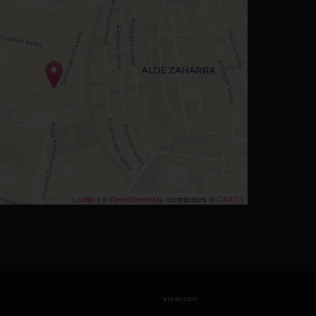
Leaflet
| ©
OpenStreetMap
contributors ©
CARTO