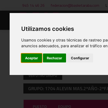
945 14 46 26
federacion@basketaraba.com
L
Inicio
Noticias
Utilizamos cookies
Usamos cookies y otras técnicas de rastreo pa
anuncios adecuados, para analizar el tráfico e
CLASIFICACIONES A 08 DE AUG
Aceptar
Rechazar
Configurar
VER OTRO GRUPO
GRUPO: 1704 ALEVIN MAS.2ªAÑO-2ªF
PUESTO
EQUIPO