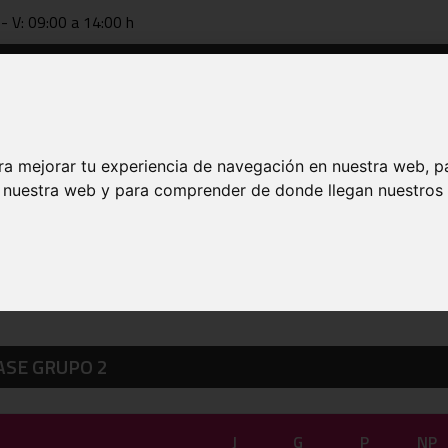
 - V: 09:00 a 14:00 h
Documentación
Tecnificación
FAB online
Entrenador
ra mejorar tu experiencia de navegación en nuestra web, p
n nuestra web y para comprender de donde llegan nuestros v
 DE 2026
ASE GRUPO 2
J
G
P
NP