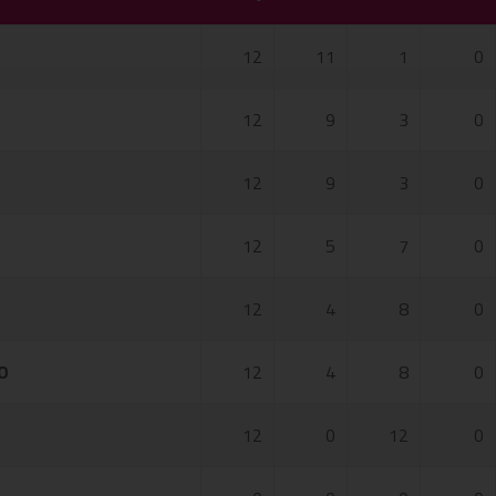
12
11
1
0
12
9
3
0
12
9
3
0
12
5
7
0
12
4
8
0
O
12
4
8
0
12
0
12
0