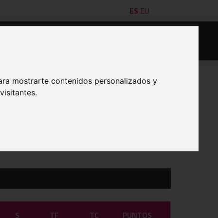
ES
EU
es/as
Jugadores/as
Acta digital
Denuncias
ara mostrarte contenidos personalizados y
isitantes.
IMPRIMIR
S
TF
TC
PUNTOS