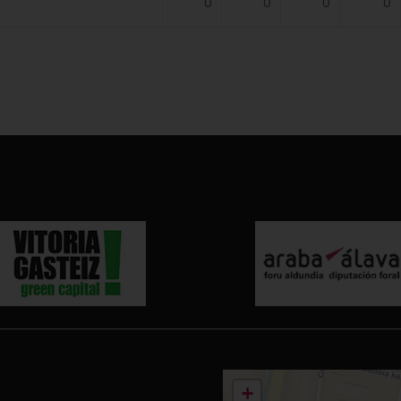
0
0
0
0
+