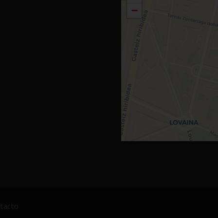
−
tacto