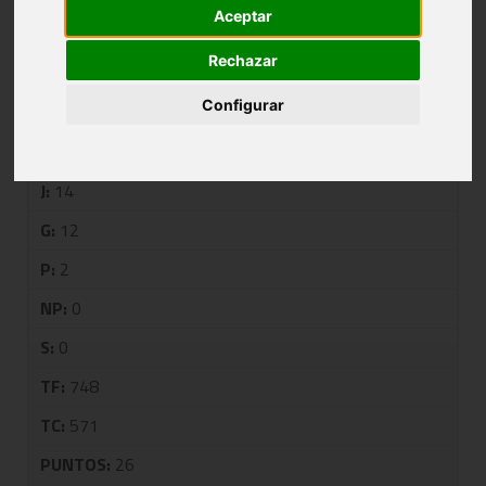
Aceptar
TITULO DE LIGA
Rechazar
Configurar
PUESTO:
1
EQUIPO:
MUTUA DE ÁLAVA ARABA
J:
14
G:
12
P:
2
NP:
0
S:
0
TF:
748
TC:
571
PUNTOS:
26