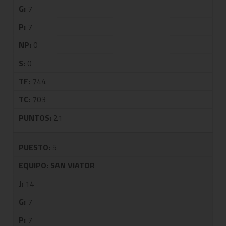
G:
7
P:
7
NP:
0
S:
0
TF:
744
TC:
703
PUNTOS:
21
PUESTO:
5
EQUIPO:
SAN VIATOR
J:
14
G:
7
P:
7