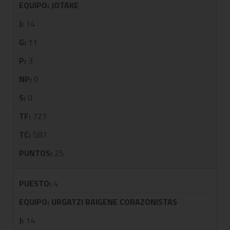
EQUIPO:
JOTAKE
J:
14
G:
11
P:
3
NP:
0
S:
0
TF:
727
TC:
587
PUNTOS:
25
PUESTO:
4
EQUIPO:
URGATZI BAIGENE CORAZONISTAS
J:
14