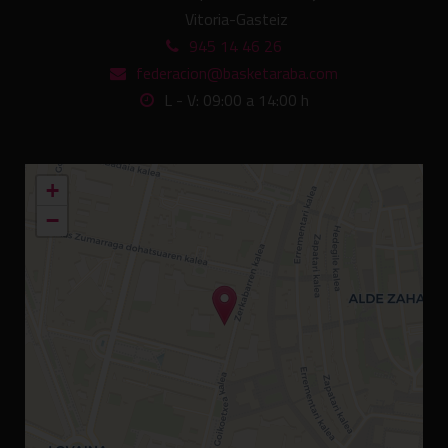
Vitoria-Gasteiz
945 14 46 26
federacion@basketaraba.com
L - V: 09:00 a 14:00 h
+
−