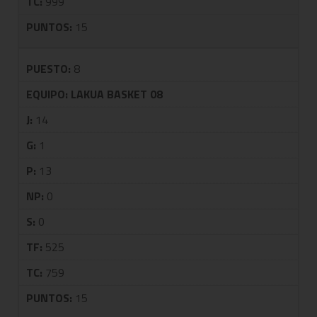
TC:
999
PUNTOS:
15
PUESTO:
8
EQUIPO:
LAKUA BASKET 08
J:
14
G:
1
P:
13
NP:
0
S:
0
TF:
525
TC:
759
PUNTOS:
15