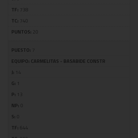
TF:
738
TC:
740
PUNTOS:
20
PUESTO:
7
EQUIPO:
CARMELITAS - BASABIDE CONSTR
J:
14
G:
1
P:
13
NP:
0
S:
0
TF:
644