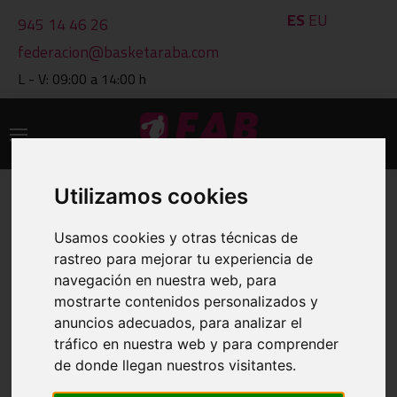
ES
EU
945 14 46 26
federacion@basketaraba.com
L - V: 09:00 a 14:00 h
Utilizamos cookies
IMPRIMIR
Usamos cookies y otras técnicas de
CLASIFICACIONES A 08 DE AUG DE
rastreo para mejorar tu experiencia de
2026
navegación en nuestra web, para
mostrarte contenidos personalizados y
anuncios adecuados, para analizar el
VER OTRO GRUPO
tráfico en nuestra web y para comprender
de donde llegan nuestros visitantes.
GRUPO: 1103 JUN.FEM.1ª.2ª FASE-GRUPO