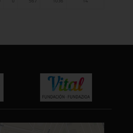
0
0
567
1036
14