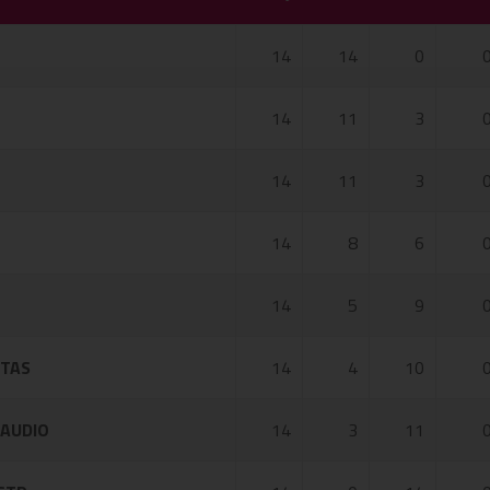
14
14
0
14
11
3
14
11
3
14
8
6
14
5
9
STAS
14
4
10
AUDIO
14
3
11