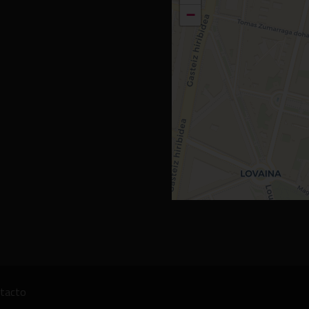
−
tacto