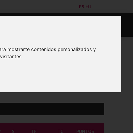
ES
EU
es/as
Jugadores/as
Acta digital
Denuncias
ara mostrarte contenidos personalizados y
isitantes.
IMPRIMIR
P
S
TF
TC
PUNTOS