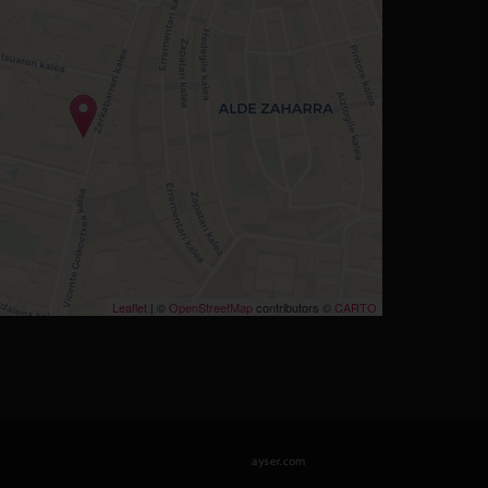
Leaflet
| ©
OpenStreetMap
contributors ©
CARTO