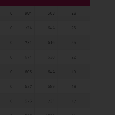
0
0
984
503
28
0
0
724
644
25
0
0
731
616
25
0
0
671
630
22
0
0
606
644
19
0
0
637
689
18
0
0
576
734
17