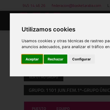
945 14 46 26
federacion@basketaraba.com
L
Inicio
Noticias
Utilizamos cookies
Usamos cookies y otras técnicas de rastreo pa
anuncios adecuados, para analizar el tráfico e
CLASIFICACIONES A 06 DE AUG
Aceptar
Rechazar
Configurar
VER OTRO GRUPO
GRUPO: 1101 JUN.FEM.1ª-GRUPO ÚNI
PUESTO
EQUIPO