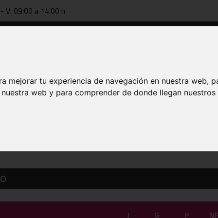
 - V: 09:00 a 14:00 h
Documentación
Tecnificación
FAB online
Entrenador
ra mejorar tu experiencia de navegación en nuestra web, p
n nuestra web y para comprender de donde llegan nuestros v
 DE 2026
CO
J
G
P
N