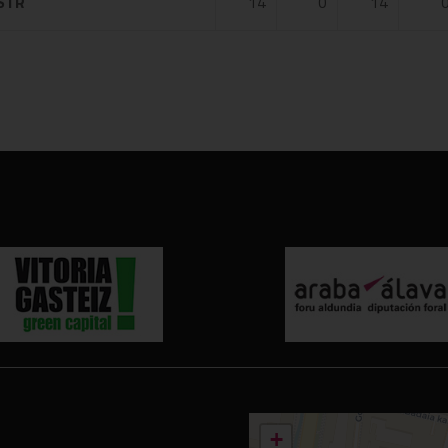
STR
14
0
14
+