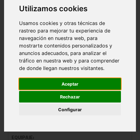
GRUPO UNICO
Utilizamos cookies
Usamos cookies y otras técnicas de
NOMBRE:
SAN PRUDENCIO C
rastreo para mejorar tu experiencia de
navegación en nuestra web, para
CLUB:
SAN PRUDENCIO
mostrarte contenidos personalizados y
POBLACIÓN:
anuncios adecuados, para analizar el
tráfico en nuestra web y para comprender
CAMPO:
SAN PRUDENCIO
de donde llegan nuestros visitantes.
EQUIPAJE:
Aceptar
NOMBRE:
URKIDE BAT
Rechazar
CLUB:
URKIDE
Configurar
POBLACIÓN:
CAMPO:
URKIDE
EQUIPAJE: