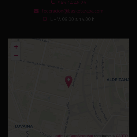
945 14 46 26
federacion@basketaraba.com
L - V: 09:00 a 14:00 h
+
−
Leaflet
| ©
OpenStreetMap
contributors ©
CARTO