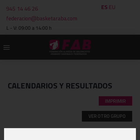
ES
EU
945 14 46 26
federacion@basketaraba.com
L - V: 09:00 a 14:00 h
CALENDARIOS Y RESULTADOS
IMPRIMIR
VER OTRO GRUPO
GRUPO: 2701 BENJAMIN 3X3-1ºAÑO-