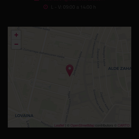
L - V: 09:00 a 14:00 h
+
−
Leaflet
| ©
OpenStreetMap
contributors ©
CARTO