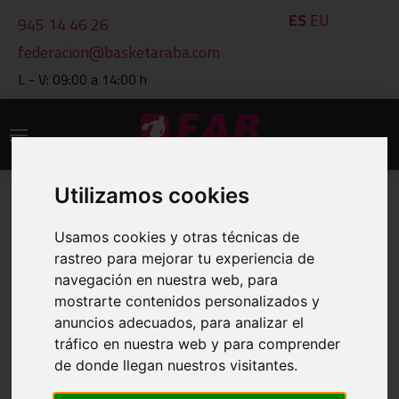
ES
EU
945 14 46 26
federacion@basketaraba.com
L - V: 09:00 a 14:00 h
Utilizamos cookies
CALENDARIOS Y RESULTADOS
Usamos cookies y otras técnicas de
rastreo para mejorar tu experiencia de
navegación en nuestra web, para
IMPRIMIR
mostrarte contenidos personalizados y
anuncios adecuados, para analizar el
VER OTRO GRUPO
tráfico en nuestra web y para comprender
de donde llegan nuestros visitantes.
GRUPO: 2001 INF.FEM.2ºAÑO-GRUPO A