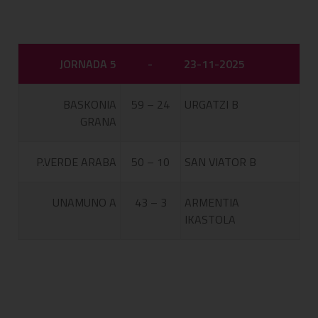
JORNADA 5
-
23-11-2025
BASKONIA
59 – 24
URGATZI B
GRANA
P.VERDE ARABA
50 – 10
SAN VIATOR B
UNAMUNO A
43 – 3
ARMENTIA
IKASTOLA