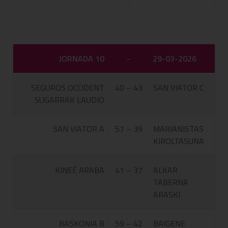
JORNADA 10
-
29-03-2026
SEGUROS OCCIDENT
40 – 43
SAN VIATOR C
SUGARRAK LAUDIO
SAN VIATOR A
57 – 39
MARIANISTAS
KIROLTASUNA
KINEÉ ARABA
41 – 37
ALKAR
TABERNA
ARASKI
BASKONIA B
59 – 42
BAIGENE