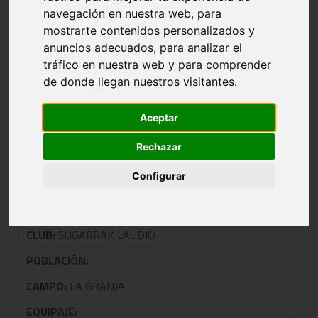
GRUPO A1
navegación en nuestra web, para
mostrarte contenidos personalizados y
anuncios adecuados, para analizar el
NOMBRE:
SAN VIATOR C
tráfico en nuestra web y para comprender
de donde llegan nuestros visitantes.
CLUB:
SAN VIATOR
POBLACIÓN:
vitoria-GASTEIZ
Aceptar
CAMPO:
SAN VIATOR
Rechazar
EQUIPAJE:
Configurar
NOMBRE:
SEGUROS OCCIDENT SUGARRAK LAUDIO
CLUB:
SUGARRAK LAUDIO
POBLACIÓN:
CAMPO:
LA GRANJA
EQUIPAJE: