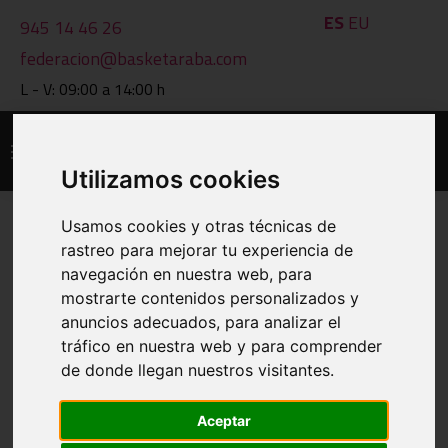
ES
EU
945 14 46 26
federacion@basketaraba.com
L - V: 09:00 a 14:00 h
Utilizamos cookies
Usamos cookies y otras técnicas de
rastreo para mejorar tu experiencia de
CALENDARIOS Y RESULTADOS
navegación en nuestra web, para
mostrarte contenidos personalizados y
IMPRIMIR
anuncios adecuados, para analizar el
tráfico en nuestra web y para comprender
VER OTRO GRUPO
de donde llegan nuestros visitantes.
Aceptar
GRUPO: 1205 F4 JUNIOR FEMENINA 2ª