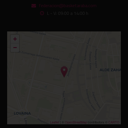
federacion@basketaraba.com
L - V: 09:00 a 14:00 h
+
−
Leaflet
| ©
OpenStreetMap
contributors ©
CARTO