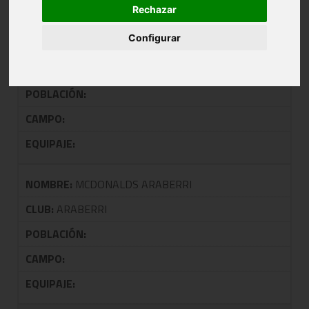
Rechazar
Configurar
NOMBRE:
BAR KUKUE JOTAKE
CLUB:
JOTAKE GASTEIZ S.B.
POBLACIÓN:
CAMPO:
EQUIPAJE:
NOMBRE:
MCDONALDS ARABERRI
CLUB:
ARABERRI
POBLACIÓN:
CAMPO:
EQUIPAJE: