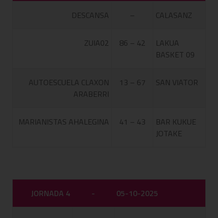
DESCANSA
–
CALASANZ
ZUIA02
86 – 42
LAKUA
BASKET 09
AUTOESCUELA CLAXON
13 – 67
SAN VIATOR
ARABERRI
MARIANISTAS AHALEGINA
41 – 43
BAR KUKUE
JOTAKE
JORNADA 4
-
05-10-2025