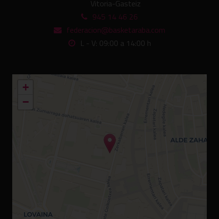
Vitoria-Gasteiz
945 14 46 26
federacion@basketaraba.com
L - V: 09:00 a 14:00 h
+
−