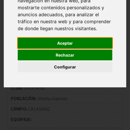
navegación en nuestra web, para
mostrarte contenidos personalizados y
anuncios adecuados, para analizar el
NOMBRE:
DESCANSA
tráfico en nuestra web y para comprender
CLUB:
DESCANSA
de donde llegan nuestros visitantes.
POBLACIÓN:
Aceptar
CAMPO:
Rechazar
EQUIPAJE:
Configurar
NOMBRE:
CALASANZ
CLUB:
CALASANZ
POBLACIÓN:
Vitoria-Gasteiz
CAMPO:
CALASANZ
EQUIPAJE: