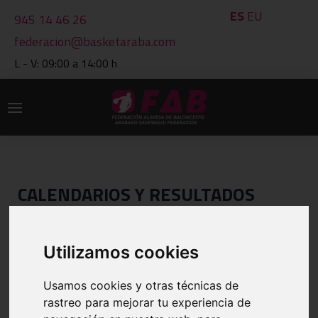
ES
EU
945 14 46 26
federacion@basketaraba.com
L - V: 09:00 a 14:00 h
CALENDARIOS Y RESULTADOS
IMPRIMIR
Utilizamos cookies
VER OTRO GRUPO
Usamos cookies y otras técnicas de
rastreo para mejorar tu experiencia de
GRUPO: 1202 JUN.FEM.2ª-GRUPO B