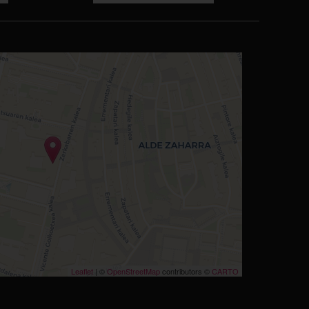
Leaflet
| ©
OpenStreetMap
contributors ©
CARTO