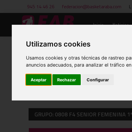
945 14 46 26
federacion@basketaraba.com
L
Inicio
Noticias
Utilizamos cookies
Usamos cookies y otras técnicas de rastreo pa
anuncios adecuados, para analizar el tráfico e
CALENDARIOS Y RESULTADOS
Aceptar
Rechazar
Configurar
GRUPO: 0808 F4 SENIOR FEMENINA 1