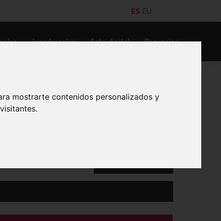
ES
EU
es/as
Jugadores/as
Acta digital
Denuncias
ara mostrarte contenidos personalizados y
isitantes.
IMPRIMIR
VER OTRO GRUPO