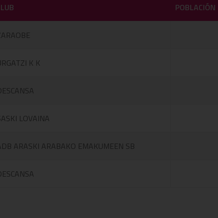
CLUB
POBLACIÓN
ZARAOBE
URGATZI K K
DESCANSA
SASKI LOVAINA
ADB ARASKI ARABAKO EMAKUMEEN SB
DESCANSA