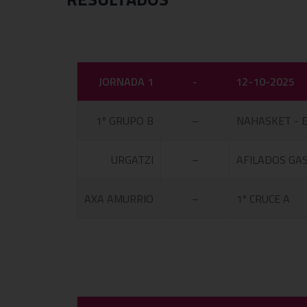
JORNADA 1
-
12-10-2025
1º GRUPO B
–
NAHASKET - 
URGATZI
–
AFILADOS GAS
AXA AMURRIO
–
1º CRUCE A