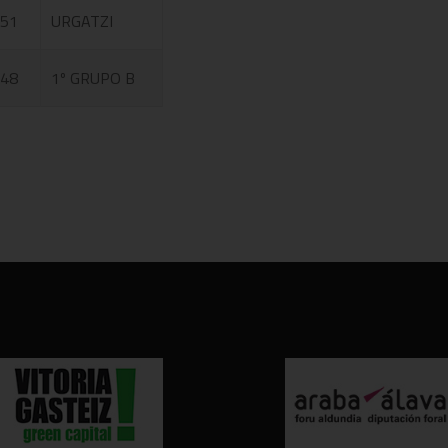
 51
URGATZI
 48
1º GRUPO B