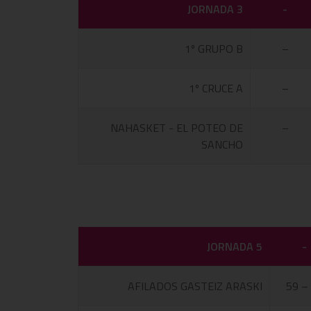
JORNADA 3
-
1º GRUPO B
–
1º CRUCE A
–
NAHASKET - EL POTEO DE
–
SANCHO
JORNADA 5
-
AFILADOS GASTEIZ ARASKI
59 –