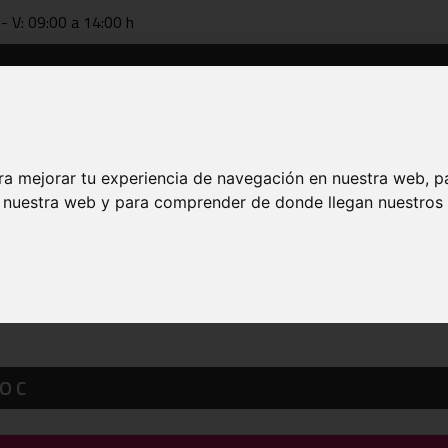
 - V: 09:00 a 14:00 h
Documentación
Tecnificación
FAB online
Entrenador
ra mejorar tu experiencia de navegación en nuestra web, p
n nuestra web y para comprender de donde llegan nuestros v
O C