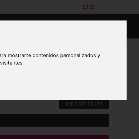
ES
EU
es/as
Jugadores/as
Acta digital
Denuncias
ara mostrarte contenidos personalizados y
isitantes.
IMPRIMIR
VER OTRO GRUPO