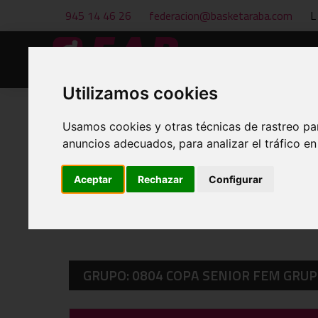
945 14 46 26
federacion@basketaraba.com
L
Inicio
Noticias
Utilizamos cookies
Usamos cookies y otras técnicas de rastreo pa
anuncios adecuados, para analizar el tráfico e
CALENDARIOS Y RESULTADOS
Aceptar
Rechazar
Configurar
GRUPO: 0804 COPA SENIOR FEM GRUP