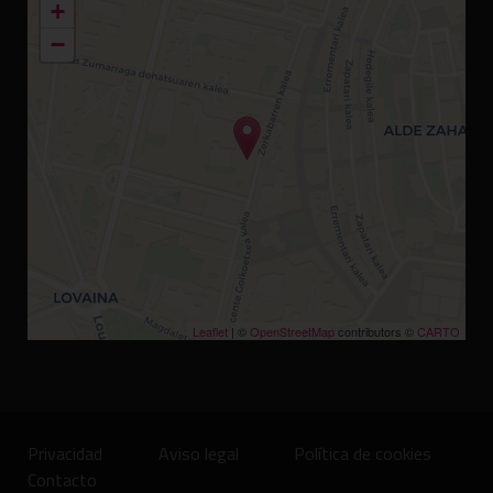
+
−
Leaflet
| ©
OpenStreetMap
contributors ©
CARTO
Privacidad
Aviso legal
Política de cookies
Contacto