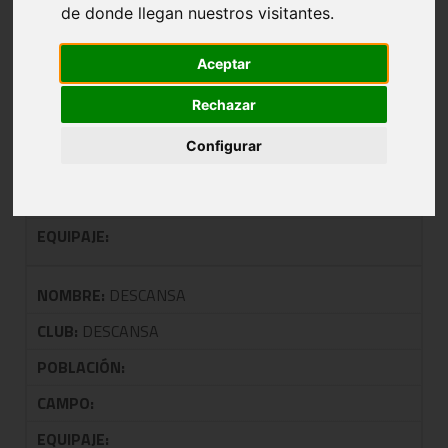
GRUPO ÚNICO
de donde llegan nuestros visitantes.
Aceptar
NOMBRE:
CLUB BALONCESTO BERRIRO
Rechazar
CLUB:
BERRIRO C.B.
Configurar
POBLACIÓN:
CAMPO:
EQUIPAJE:
NOMBRE:
DESCANSA
CLUB:
DESCANSA
POBLACIÓN:
CAMPO:
EQUIPAJE: