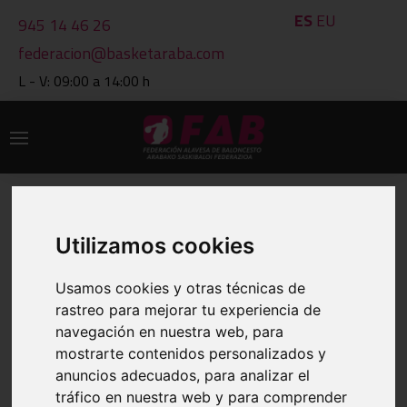
ES
EU
945 14 46 26
federacion@basketaraba.com
L - V: 09:00 a 14:00 h
CALENDARIOS Y RESULTADOS
Utilizamos cookies
Usamos cookies y otras técnicas de
IMPRIMIR
rastreo para mejorar tu experiencia de
navegación en nuestra web, para
VER OTRO GRUPO
mostrarte contenidos personalizados y
anuncios adecuados, para analizar el
GRUPO: 0701 MASTER FEMENINA-
tráfico en nuestra web y para comprender