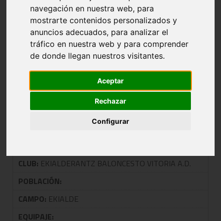
TITULO DE LIGA
navegación en nuestra web, para
mostrarte contenidos personalizados y
anuncios adecuados, para analizar el
tráfico en nuestra web y para comprender
NOMBRE:
HIDROCLIMA ARABERRI
de donde llegan nuestros visitantes.
CLUB:
ARABERRI
POBLACIÓN:
Aceptar
CAMPO:
Rechazar
EQUIPAJE:
Configurar
NOMBRE:
EKIALDE JMA
CLUB:
EKIALDERANTZ BALONCESTO VITORIA A.D.
POBLACIÓN:
CAMPO:
EKIALDE
EQUIPAJE: