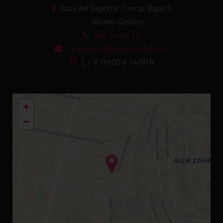
Casa del Deporte · Cercas Bajas 5
Vitoria-Gasteiz
945 14 46 26
federacion@basketaraba.com
L - V: 09:00 a 14:00 h
+
−