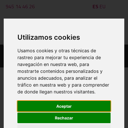
945 14 46 26
ES
EU
federacion@basketaraba.com
Utilizamos cookies
Al - Ot: 09:00 - 14:00
Usamos cookies y otras técnicas de
rastreo para mejorar tu experiencia de
navegación en nuestra web, para
mostrarte contenidos personalizados y
anuncios adecuados, para analizar el
tráfico en nuestra web y para comprender
TEKNIFIKAZIOA
de donde llegan nuestros visitantes.
Aceptar
Titulua
Tamaina
Data
Deskargatu
Rechazar