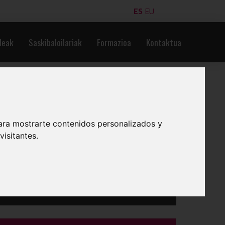
ES
EU
leak
Saskibaloilariak
Formazioa
Kontaktua
ara mostrarte contenidos personalizados y
isitantes.
INPRIMATU
BESTE TALDE BAT IKUSI