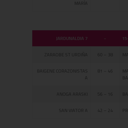
MARÍA
JARDUNALDIA 7
-
15
ZARAOBE ST URDIÑA
60 – 38
MA
BAIGENE CORAZONISTAS
81 – 46
MA
A
BA
ANOGA ARASKI
56 – 16
BA
SAN VIATOR A
42 – 24
PR