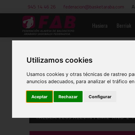
945 14 46 26
federacion@basketaraba.com
A
Hasiera
Berriak
Utilizamos cookies
EGUTEGIAK ETA EMAITZAK
Usamos cookies y otras técnicas de rastreo pa
anuncios adecuados, para analizar el tráfico e
Aceptar
Rechazar
Configurar
TALDEA: 2203 ALEVIN FEM.2ºAÑO-2ª