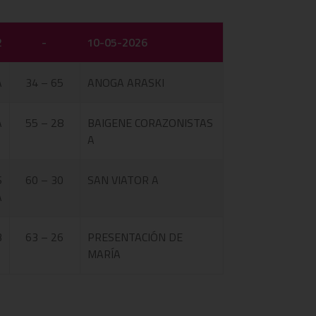
2
-
10-05-2026
A
34 – 65
ANOGA ARASKI
A
55 – 28
BAIGENE CORAZONISTAS
A
S
60 – 30
SAN VIATOR A
A
B
63 – 26
PRESENTACIÓN DE
MARÍA