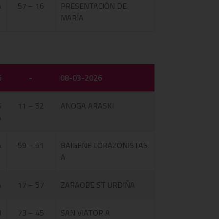
A
57 – 16
PRESENTACIÓN DE
MARÍA
6
-
08-03-2026
S
11 – 52
ANOGA ARASKI
A
A
59 – 51
BAIGENE CORAZONISTAS
A
A
17 – 57
ZARAOBE ST URDIÑA
B
73 – 45
SAN VIATOR A