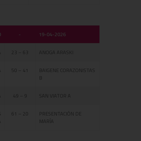
0
-
19-04-2026
A
23 – 63
ANOGA ARASKI
A
50 – 41
BAIGENE CORAZONISTAS
B
A
49 – 9
SAN VIATOR A
S
61 – 20
PRESENTACIÓN DE
A
MARÍA