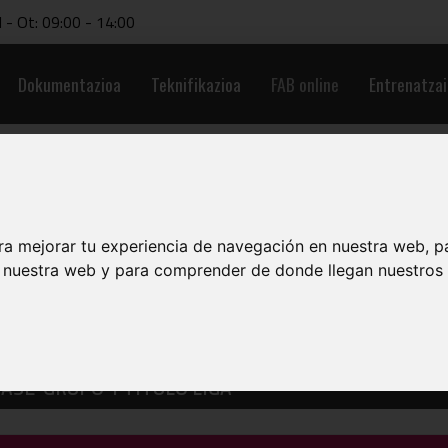
l - Ot: 09:00 - 14:00
Dokumentazioa
Teknifikazioa
FAB online
Entrenatzai
ra mejorar tu experiencia de navegación en nuestra web, p
n nuestra web y para comprender de donde llegan nuestros v
FASE-GRUPO 1 TITULO LIGA