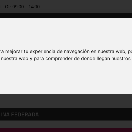
l - Ot: 09:00 - 14:00
Dokumentazioa
Teknifikazioa
FAB online
Entrenatzai
ra mejorar tu experiencia de navegación en nuestra web, p
n nuestra web y para comprender de donde llegan nuestros v
NINA FEDERADA