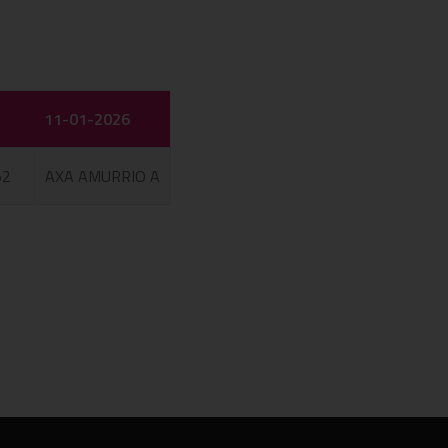
11-01-2026
52
AXA AMURRIO A