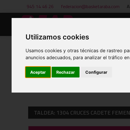
945 14 46 26
federacion@basketaraba.com
A
Hasiera
Berriak
Utilizamos cookies
Usamos cookies y otras técnicas de rastreo pa
anuncios adecuados, para analizar el tráfico e
EGUTEGIAK ETA EMAITZAK
Aceptar
Rechazar
Configurar
TALDEA: 1304 CRUCES CADETE FEME