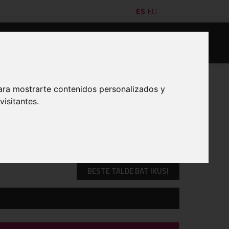
ES
EU
leak
Saskibaloilariak
Formazioa
Kontaktua
ara mostrarte contenidos personalizados y
isitantes.
INPRIMATU
BESTE TALDE BAT IKUSI