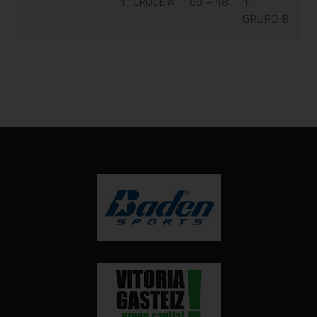
1º CRUCE A
60 – 48
1º
GRUPO B