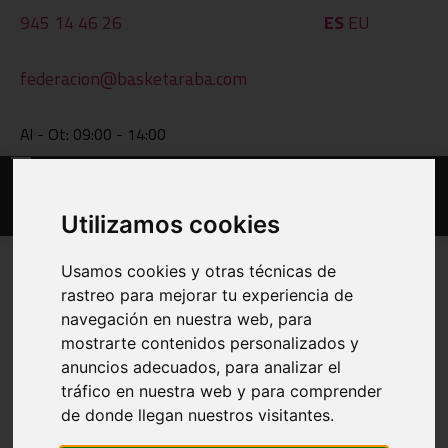
945 14 46 26
ES
EU
federacion@basketaraba.com
Al - Ot: 09:00 - 14:00
Utilizamos cookies
Usamos cookies y otras técnicas de
rastreo para mejorar tu experiencia de
EGUTEGIAK ETA EMAITZAK
navegación en nuestra web, para
mostrarte contenidos personalizados y
INPRIMATU
anuncios adecuados, para analizar el
tráfico en nuestra web y para comprender
de donde llegan nuestros visitantes.
BESTE TALDE BAT IKUSI