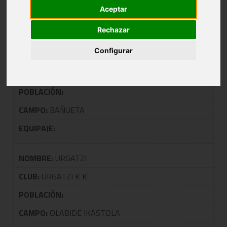
Aceptar
TALDEA: 0808 F4 SENIOR FEMENINA 1ª
Rechazar
Configurar
NOMBRE:
AXA AMURRIO
CLUB:
ZARAOBE
POBLACIÓN:
CAMPO:
BAÑUETA
EQUIPAJE:
NOMBRE:
URGATZI
CLUB:
URGATZI K K
POBLACIÓN:
CAMPO:
OLABIDE IKASTOLA