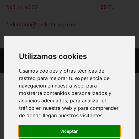
945 14 46 26
ES
EU
federacion@basketaraba.com
Al - Ot: 09:00 - 14:00
Utilizamos cookies
Usamos cookies y otras técnicas de
rastreo para mejorar tu experiencia de
navegación en nuestra web, para
mostrarte contenidos personalizados y
EGUTEGIAK ETA EMAITZAK
anuncios adecuados, para analizar el
tráfico en nuestra web y para comprender
INPRIMATU
de donde llegan nuestros visitantes.
BESTE TALDE BAT IKUSI
Aceptar