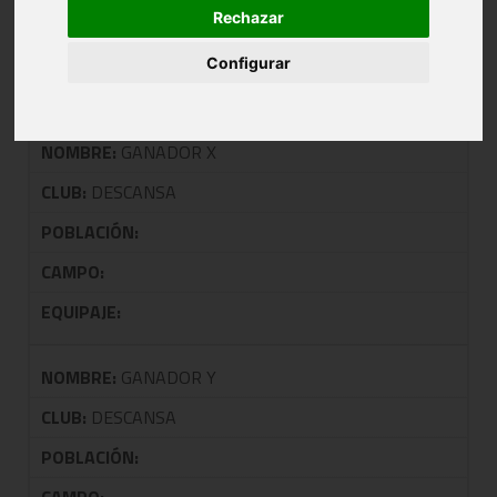
Rechazar
TALDEA: 0806 FINAL COPA SENIOR
FEMENINA 1ª
Configurar
NOMBRE:
GANADOR X
CLUB:
DESCANSA
POBLACIÓN:
CAMPO:
EQUIPAJE:
NOMBRE:
GANADOR Y
CLUB:
DESCANSA
POBLACIÓN: