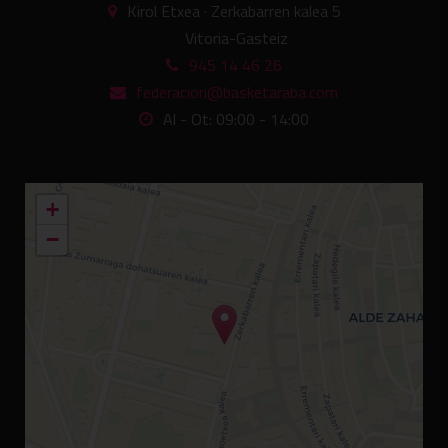
Kirol Etxea · Zerkabarren kalea 5
Vitoria-Gasteiz
945 14 46 26
federacion@basketaraba.com
Al - Ot: 09:00 - 14:00
+
−