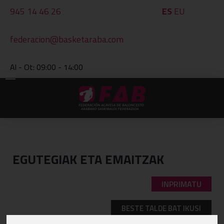
945 14 46 26
ES
EU
federacion@basketaraba.com
Al - Ot: 09:00 - 14:00
EGUTEGIAK ETA EMAITZAK
INPRIMATU
BESTE TALDE BAT IKUSI