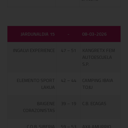
JARDUNALDIA 15
-
08-03-2026
INGALVI EXPERIENCE
47 – 51
KANGRETX FEM
AUTOESCUELA
S.P.
ELEMENTO SPORT
42 – 44
CAMPING IBAIA
LAKUA
TOJU
BAIGENE
39 – 19
C.B. ECAGAS
CORAZONISTAS
C.D.B. SIBERIA
59 – 53
AXA AMURRIO