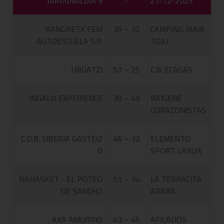
JARDUNALDIA 9
-
21-12-2025
KANGRETX FEM
39 – 32
CAMPING IBAIA
AUTOESCUELA S.P.
TOJU
URGATZI
57 – 25
C.B. ECAGAS
INGALVI EXPERIENCE
30 – 49
BAIGENE
CORAZONISTAS
C.D.B. SIBERIA GASTEIZ
46 – 32
ELEMENTO
D
SPORT LAKUA
NAHASKET - EL POTEO
51 – 34
LA TERRACITA
DE SANCHO
ARABA
AXA AMURRIO
43 – 45
AFILADOS