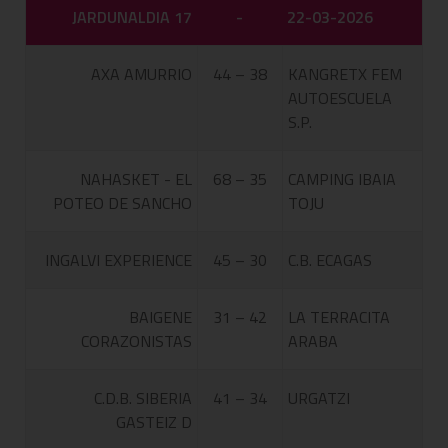
JARDUNALDIA 17
-
22-03-2026
AXA AMURRIO
44 – 38
KANGRETX FEM
AUTOESCUELA
S.P.
NAHASKET - EL
68 – 35
CAMPING IBAIA
POTEO DE SANCHO
TOJU
INGALVI EXPERIENCE
45 – 30
C.B. ECAGAS
BAIGENE
31 – 42
LA TERRACITA
CORAZONISTAS
ARABA
C.D.B. SIBERIA
41 – 34
URGATZI
GASTEIZ D