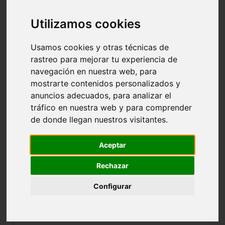
TALDEA: 0801 SEN.FEM.1ª-GRUPO ÚNICO
Utilizamos cookies
Usamos cookies y otras técnicas de
NOMBRE:
KANGRETX FEM AUTOESCUELA S.P.
rastreo para mejorar tu experiencia de
navegación en nuestra web, para
CLUB:
KANGRETX ARABA
mostrarte contenidos personalizados y
POBLACIÓN:
anuncios adecuados, para analizar el
tráfico en nuestra web y para comprender
CAMPO:
-
de donde llegan nuestros visitantes.
EQUIPAJE:
Aceptar
NOMBRE:
CAMPING IBAIA TOJU
Rechazar
CLUB:
TOJU VITORIA-GASTEIZ
Configurar
POBLACIÓN:
CAMPO:
-