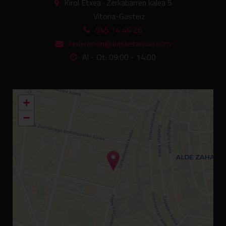
Kirol Etxea · Zerkabarren kalea 5
Vitoria-Gasteiz
945 14 46 26
federacion@basketaraba.com
Al - Ot: 09:00 - 14:00
+
−