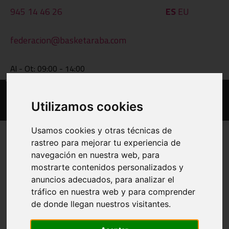
945 14 46 26
ES
EU
federacion@basketaraba.com
Al - Ot: 09:00 - 14:00
Utilizamos cookies
Usamos cookies y otras técnicas de
rastreo para mejorar tu experiencia de
navegación en nuestra web, para
EGUTEGIAK ETA EMAITZAK
mostrarte contenidos personalizados y
anuncios adecuados, para analizar el
INPRIMATU
tráfico en nuestra web y para comprender
de donde llegan nuestros visitantes.
BESTE TALDE BAT IKUSI