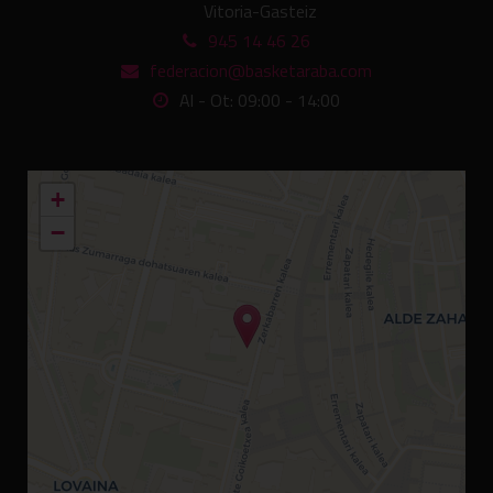
Vitoria-Gasteiz
945 14 46 26
federacion@basketaraba.com
Al - Ot: 09:00 - 14:00
+
−