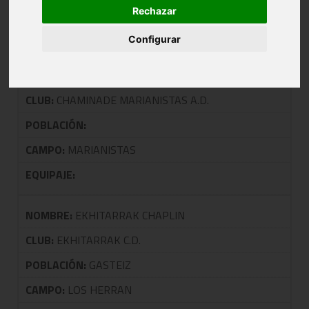
Rechazar
TALDEA: 0505 F4 JUNIOR MASCULINA 2ª
Configurar
NOMBRE:
MARIANISTAS KONPROMEZUA
CLUB:
CHAMINADE MARIANISTAS A.D.
POBLACIÓN:
CAMPO:
MARIANISTAS
EQUIPAJE:
NOMBRE:
EKHITARRAK CHAPLIN
CLUB:
EKHITARRAK C.D.
POBLACIÓN:
GASTEIZ
CAMPO:
LOS HERRAN