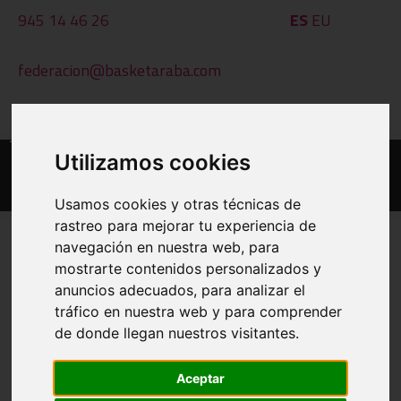
945 14 46 26
ES
EU
federacion@basketaraba.com
Al - Ot: 09:00 - 14:00
Utilizamos cookies
Usamos cookies y otras técnicas de
rastreo para mejorar tu experiencia de
navegación en nuestra web, para
mostrarte contenidos personalizados y
EGUTEGIAK ETA EMAITZAK
anuncios adecuados, para analizar el
tráfico en nuestra web y para comprender
INPRIMATU
de donde llegan nuestros visitantes.
BESTE TALDE BAT IKUSI
Aceptar