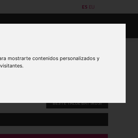
ES
EU
leak
Saskibaloilariak
Formazioa
Kontaktua
ara mostrarte contenidos personalizados y
isitantes.
INPRIMATU
BESTE TALDE BAT IKUSI