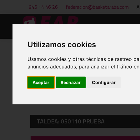
945 14 46 26
federacion@basketaraba.com
A
Hasiera
Berriak
Utilizamos cookies
Usamos cookies y otras técnicas de rastreo pa
anuncios adecuados, para analizar el tráfico e
EGUTEGIAK ETA EMAITZAK
Aceptar
Rechazar
Configurar
TALDEA: 050110 PRUEBA