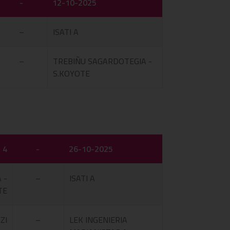
-
12-10-2025
–
ISATI A
–
TREBIÑU SAGARDOTEGIA -
S.KOYOTE
 4
-
26-10-2025
 -
–
ISATI A
TE
ZI
–
LEK INGENIERIA