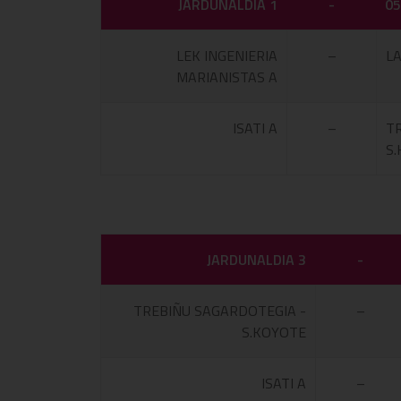
JARDUNALDIA 1
-
05
LEK INGENIERIA
–
L
MARIANISTAS A
ISATI A
–
T
S
JARDUNALDIA 3
-
TREBIÑU SAGARDOTEGIA -
–
S.KOYOTE
ISATI A
–