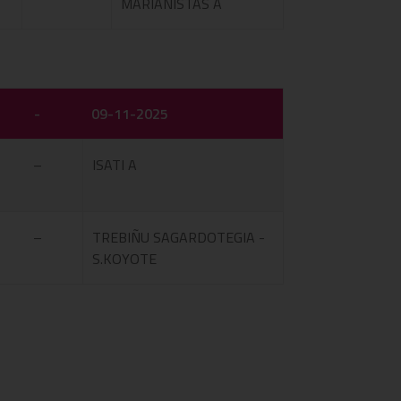
MARIANISTAS A
-
09-11-2025
–
ISATI A
–
TREBIÑU SAGARDOTEGIA -
S.KOYOTE