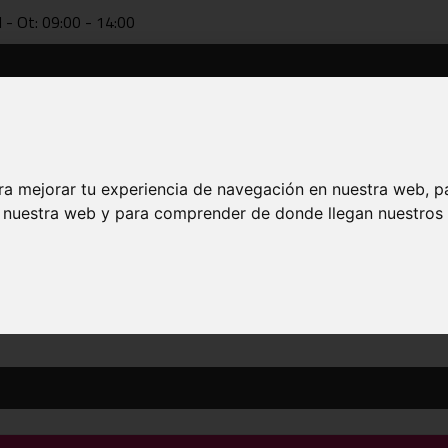
l - Ot: 09:00 - 14:00
Dokumentazioa
Teknifikazioa
FAB online
Entrenatzai
ra mejorar tu experiencia de navegación en nuestra web, p
n nuestra web y para comprender de donde llegan nuestros v