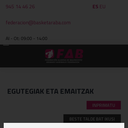
945 14 46 26
ES
EU
federacion@basketaraba.com
Al - Ot: 09:00 - 14:00
EGUTEGIAK ETA EMAITZAK
INPRIMATU
BESTE TALDE BAT IKUSI