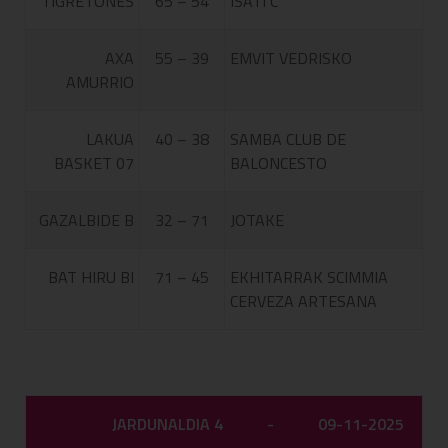
TIGRETONES
65 – 54
ISATI C
AXA
55 – 39
EMVIT VEDRISKO
AMURRIO
LAKUA
40 – 38
SAMBA CLUB DE
BASKET 07
BALONCESTO
GAZALBIDE B
32 – 71
JOTAKE
BAT HIRU BI
71 – 45
EKHITARRAK SCIMMIA
CERVEZA ARTESANA
JARDUNALDIA 4
-
09-11-2025