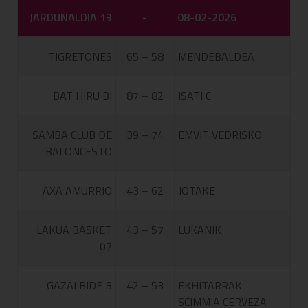
JARDUNALDIA 13
-
08-02-2026
TIGRETONES
65 – 58
MENDEBALDEA
BAT HIRU BI
87 – 82
ISATI C
SAMBA CLUB DE
39 – 74
EMVIT VEDRISKO
BALONCESTO
AXA AMURRIO
43 – 62
JOTAKE
LAKUA BASKET
43 – 57
LUKANIK
07
GAZALBIDE B
42 – 53
EKHITARRAK
SCIMMIA CERVEZA