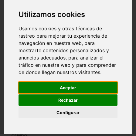
TALDEA: 0302 SENIOR MASCULINA 3ª-
Utilizamos cookies
GRUPO B
Usamos cookies y otras técnicas de
rastreo para mejorar tu experiencia de
NOMBRE:
MENDEBALDEA
navegación en nuestra web, para
mostrarte contenidos personalizados y
CLUB:
MENDEBALDEA
anuncios adecuados, para analizar el
POBLACIÓN:
VITORIA-GASTEIZ
tráfico en nuestra web y para comprender
de donde llegan nuestros visitantes.
CAMPO:
MENDEBALDEA
EQUIPAJE:
Aceptar
Rechazar
NOMBRE:
ISATI C
Configurar
CLUB:
MIAMI PISADAS
POBLACIÓN: