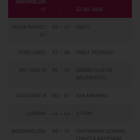
JARDUNALDIA
17
-
22-03-2026
LAKUA BASKET
63 – 77
ISATI C
07
TIGRETONES
67 – 58
EMVIT VEDRISKO
BAT HIRU BI
99 – 33
SAMBA CLUB DE
BALONCESTO
GAZALBIDE B
60 – 61
AXA AMURRIO
LUKANIK
44 – 43
JOTAKE
MENDEBALDEA
66 – 75
EKHITARRAK SCIMMIA
CERVEZA ARTESANA