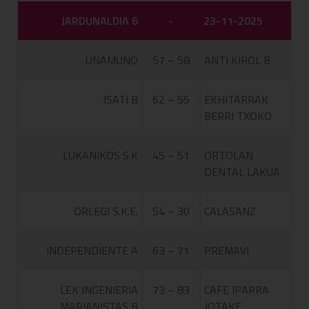
JARDUNALDIA 6
-
23-11-2025
UNAMUNO
57 – 58
ANTI KIROL B
ISATI B
62 – 55
EKHITARRAK
BERRI TXOKO
LUKANIKOS S.K
45 – 51
ORTOLAN
DENTAL LAKUA
ORLEGI S.K.E.
54 – 30
CALASANZ
INDEPENDIENTE A
63 – 71
PREMAVI
LEK INGENIERIA
73 – 83
CAFE IPARRA
MARIANISTAS B
JOTAKE