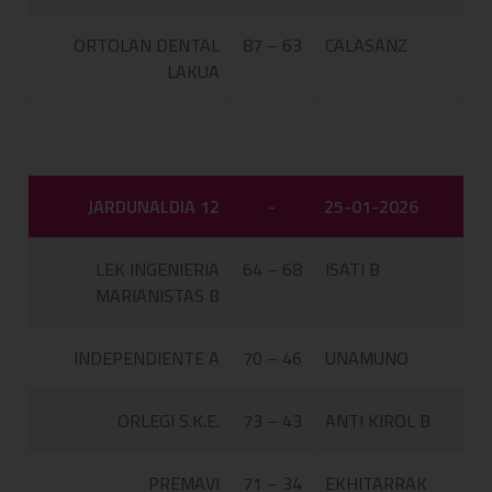
ORTOLAN DENTAL
87 – 63
CALASANZ
LAKUA
JARDUNALDIA 12
-
25-01-2026
LEK INGENIERIA
64 – 68
ISATI B
MARIANISTAS B
INDEPENDIENTE A
70 – 46
UNAMUNO
ORLEGI S.K.E.
73 – 43
ANTI KIROL B
PREMAVI
71 – 34
EKHITARRAK