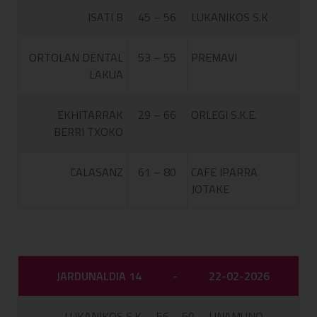
ISATI B
45 – 56
LUKANIKOS S.K
ORTOLAN DENTAL
53 – 55
PREMAVI
LAKUA
EKHITARRAK
29 – 66
ORLEGI S.K.E.
BERRI TXOKO
CALASANZ
61 – 80
CAFE IPARRA
JOTAKE
JARDUNALDIA 14
-
22-02-2026
LUKANIKOS S.K
56 – 50
UNAMUNO