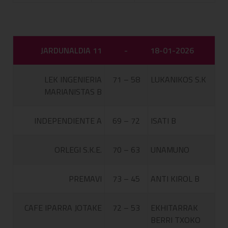
JARDUNALDIA 11
-
18-01-2026
LEK INGENIERIA
71 – 58
LUKANIKOS S.K
MARIANISTAS B
INDEPENDIENTE A
69 – 72
ISATI B
ORLEGI S.K.E.
70 – 63
UNAMUNO
PREMAVI
73 – 45
ANTI KIROL B
CAFE IPARRA JOTAKE
72 – 53
EKHITARRAK
BERRI TXOKO