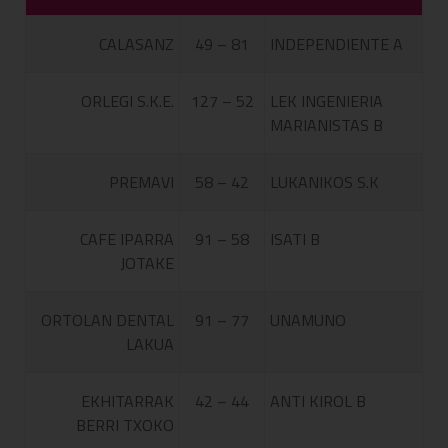
CALASANZ
49 – 81
INDEPENDIENTE A
ORLEGI S.K.E.
127 – 52
LEK INGENIERIA
MARIANISTAS B
PREMAVI
58 – 42
LUKANIKOS S.K
CAFE IPARRA
91 – 58
ISATI B
JOTAKE
ORTOLAN DENTAL
91 – 77
UNAMUNO
LAKUA
EKHITARRAK
42 – 44
ANTI KIROL B
BERRI TXOKO