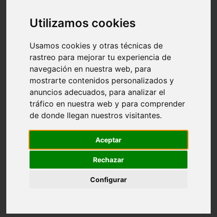
TALDEA: 0201 SEN.MAS.2ª-GRUPO A
Utilizamos cookies
Usamos cookies y otras técnicas de
NOMBRE:
INDEPENDIENTE A
rastreo para mejorar tu experiencia de
navegación en nuestra web, para
CLUB:
INDEPENDIENTE C.B.
mostrarte contenidos personalizados y
POBLACIÓN:
VITORIA-GASTEIZ
anuncios adecuados, para analizar el
tráfico en nuestra web y para comprender
CAMPO:
de donde llegan nuestros visitantes.
EQUIPAJE:
Aceptar
NOMBRE:
LEK INGENIERIA MARIANISTAS B
Rechazar
CLUB:
CHAMINADE MARIANISTAS A.D.
Configurar
POBLACIÓN:
CAMPO:
MARIANISTAS