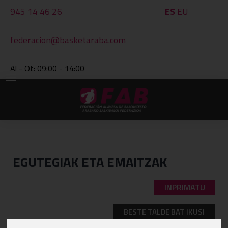
945 14 46 26
ES
EU
federacion@basketaraba.com
Al - Ot: 09:00 - 14:00
EGUTEGIAK ETA EMAITZAK
INPRIMATU
BESTE TALDE BAT IKUSI