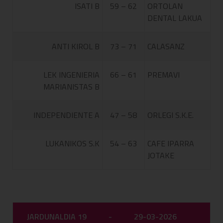
ISATI B
59 – 62
ORTOLAN
DENTAL LAKUA
ANTI KIROL B
73 – 71
CALASANZ
LEK INGENIERIA
66 – 61
PREMAVI
MARIANISTAS B
INDEPENDIENTE A
47 – 58
ORLEGI S.K.E.
LUKANIKOS S.K
54 – 63
CAFE IPARRA
JOTAKE
JARDUNALDIA 19
-
29-03-2026