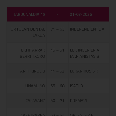
JARDUNALDIA 15
-
01-03-2026
ORTOLAN DENTAL
71 – 63
INDEPENDIENTE A
LAKUA
EKHITARRAK
45 – 51
LEK INGENIERIA
BERRI TXOKO
MARIANISTAS B
ANTI KIROL B
41 – 52
LUKANIKOS S.K
UNAMUNO
65 – 68
ISATI B
CALASANZ
50 – 71
PREMAVI
CAFE IPARRA
63 – 54
ORLEGI S.K.E.