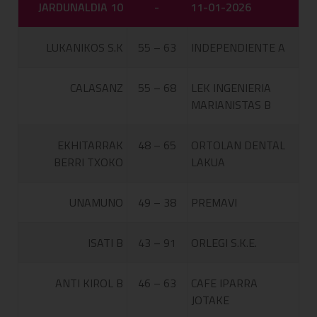
JARDUNALDIA 10
-
11-01-2026
LUKANIKOS S.K
55 – 63
INDEPENDIENTE A
CALASANZ
55 – 68
LEK INGENIERIA
MARIANISTAS B
EKHITARRAK
48 – 65
ORTOLAN DENTAL
BERRI TXOKO
LAKUA
UNAMUNO
49 – 38
PREMAVI
ISATI B
43 – 91
ORLEGI S.K.E.
ANTI KIROL B
46 – 63
CAFE IPARRA
JOTAKE