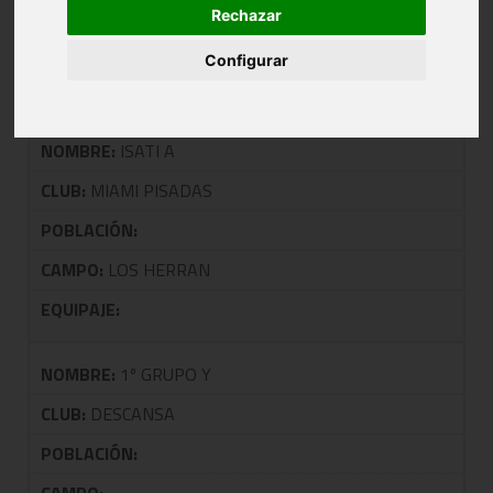
Rechazar
TALDEA: 0107 PLAY IN SENIOR
MASCULINA 1ª
Configurar
NOMBRE:
ISATI A
CLUB:
MIAMI PISADAS
POBLACIÓN:
CAMPO:
LOS HERRAN
EQUIPAJE:
NOMBRE:
1º GRUPO Y
CLUB:
DESCANSA
POBLACIÓN: