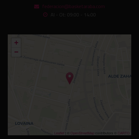
federacion@basketaraba.com
Al - Ot: 09:00 - 14:00
+
−
Leaflet
| ©
OpenStreetMap
contributors ©
CARTO