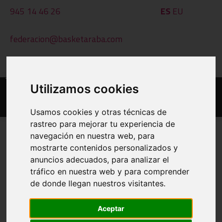
945 14 46 26
ES
EU
federacion@basketaraba.com
Al - Ot: 09:00 - 14:00
Utilizamos cookies
Usamos cookies y otras técnicas de
rastreo para mejorar tu experiencia de
navegación en nuestra web, para
mostrarte contenidos personalizados y
EGUTEGIAK ETA EMAITZAK
anuncios adecuados, para analizar el
tráfico en nuestra web y para comprender
INPRIMATU
de donde llegan nuestros visitantes.
BESTE TALDE BAT IKUSI
Aceptar