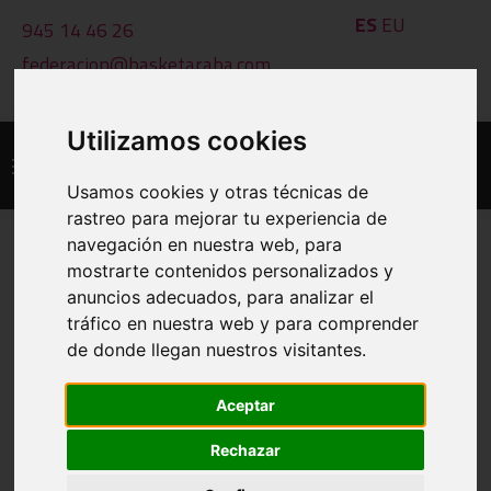
ES
EU
945 14 46 26
federacion@basketaraba.com
L - V: 09:00 a 14:00 h
Utilizamos cookies
Usamos cookies y otras técnicas de
rastreo para mejorar tu experiencia de
navegación en nuestra web, para
mostrarte contenidos personalizados y
PROTOCOLO ACTUACIÓN SEGURO
anuncios adecuados, para analizar el
tráfico en nuestra web y para comprender
2025-26 CATEGORIAS
de donde llegan nuestros visitantes.
PROVINCIALES Y AUTONÓMICAS
Aceptar
Protocolo_De_Asistencia_Sanitaria_Accidente_Deportivo_25-
Rechazar
26_Autonomico
Tamaño:
Formato:
520.09 kb
PDF