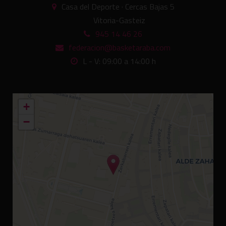
Casa del Deporte · Cercas Bajas 5
Vitoria-Gasteiz
945 14 46 26
federacion@basketaraba.com
L - V: 09:00 a 14:00 h
+
−