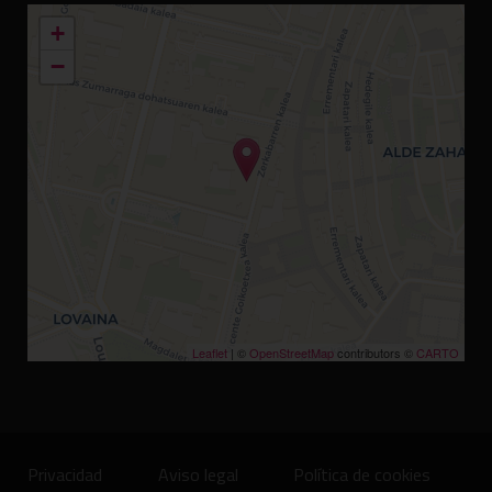
+
−
Leaflet
| ©
OpenStreetMap
contributors ©
CARTO
Privacidad
Aviso legal
Política de cookies